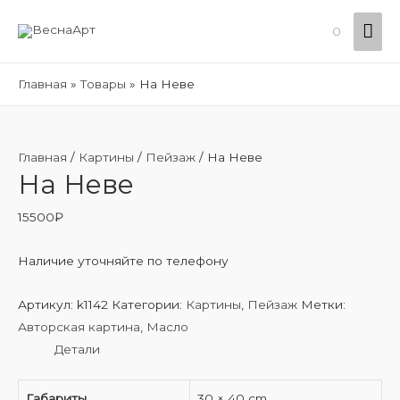
Гла
0
ме
Главная
Товары
На Неве
Главная
/
Картины
/
Пейзаж
/ На Неве
На Неве
15500
₽
Наличие уточняйте по телефону
Артикул:
k1142
Категории:
Картины
,
Пейзаж
Метки:
Авторская картина
,
Масло
Детали
Габариты
30 × 40 cm