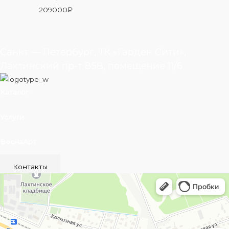
209000
₽
Санкт — Петербург, ТК «Гарден Сити»,
Лахтинский пр-т 85В, помещение 11/6
Каталог
Услуги
ВеснаАрт
Контакты