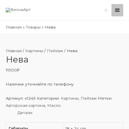
Глав
0
мен
Главная
Товары
Нева
Главная
/
Картины
/
Пейзаж
/ Нева
Нева
11500
₽
Наличие уточняйте по телефону
Артикул:
к1245
Категории:
Картины
,
Пейзаж
Метки:
Авторская картина
,
Масло
Детали
Габариты
18 × 24 cm