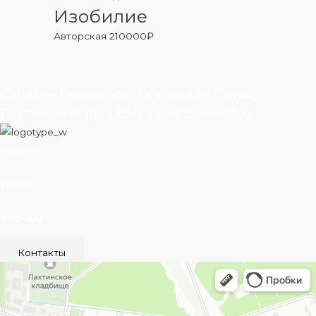
Изобилие
Авторская
210000
₽
Санкт — Петербург, ТК «Гарден Сити»,
Лахтинский пр-т 85В, помещение 11/6
Каталог
Услуги
ВеснаАрт
Контакты