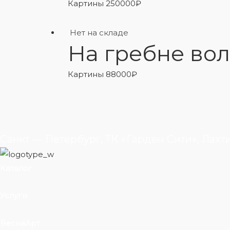
Картины
250000
₽
Нет на складе
На гребне во
Картины
88000
₽
Санкт — Петербург, ТК «Гарден Сити», Лахт
Каталог
Услуги
ВеснаАрт