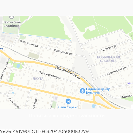
Политика конфиденциальности
Н 782614517901 ОГРН 320470400053279