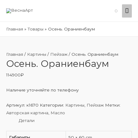
Гла
0
ме
Главная
Товары
Осень. Ораниенбаум
Главная
/
Картины
/
Пейзаж
/ Осень. Ораниенбаум
Осень. Ораниенбаум
114900
₽
Наличие уточняйте по телефону
Артикул:
к1670
Категории:
Картины
,
Пейзаж
Метки:
Авторская картина
,
Масло
Детали
Габариты
50 × 60 cm