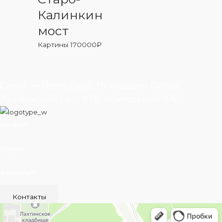
Калинкин
мост
Картины
170000
₽
Санкт — Петербург, ТК «Гарден Сити»,
Лахтинский пр-т 85В, помещение 11/6
Каталог
Услуги
ВеснаАрт
Контакты