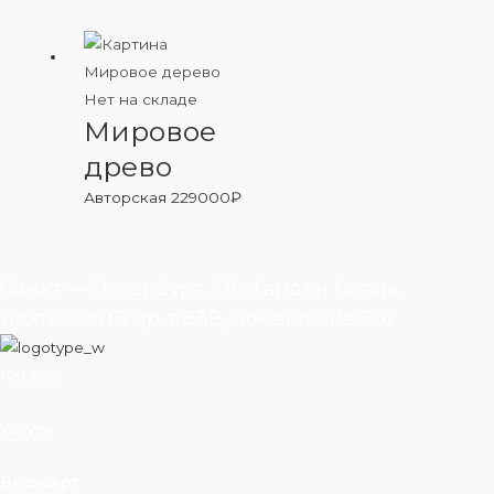
Нет на складе
Мировое
древо
Авторская
229000
₽
Санкт — Петербург, ТК «Гарден Сити»,
Лахтинский пр-т 85В, помещение 11/6
Каталог
Услуги
ВеснаАрт