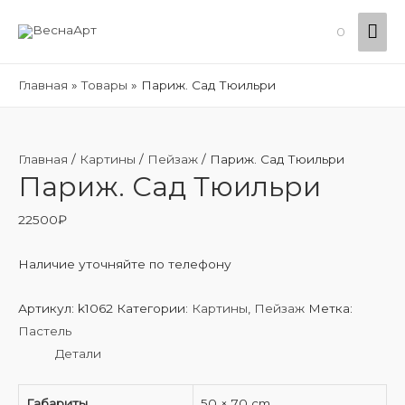
Гла
0
ме
Главная
Товары
Париж. Сад Тюильри
Главная
/
Картины
/
Пейзаж
/ Париж. Сад Тюильри
Париж. Сад Тюильри
22500
₽
Наличие уточняйте по телефону
Артикул:
k1062
Категории:
Картины
,
Пейзаж
Метка:
Пастель
Детали
Габариты
50 × 70 cm