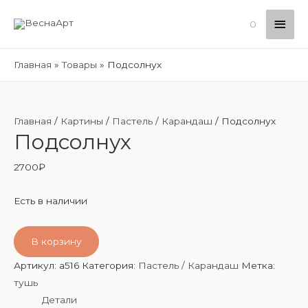
Глав
0
мен
Главная
Товары
Подсолнух
Главная
/
Картины
/
Пастель / Карандаш
/ Подсолнух
Подсолнух
2700
₽
Есть в наличии
В корзину
Артикул:
a516
Категория:
Пастель / Карандаш
Метка:
тушь
Детали