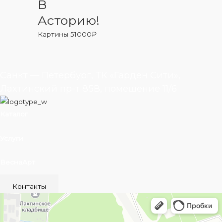
В
Асторию!
Картины
51000
₽
Санкт — Петербург, ТК «Гарден Сити»,
Лахтинский пр-т 85В, помещение 11/6
Каталог
Услуги
ВеснаАрт
Контакты