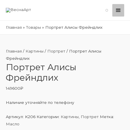
Глав
0
мен
Главная
Товары
Портрет Алисы Фрейндлих
Главная
/
Картины
/
Портрет
/ Портрет Алисы
Фрейндлих
Портрет Алисы
Фрейндлих
149600
₽
Наличие уточняйте по телефону
Артикул:
K206
Категории:
Картины
,
Портрет
Метка:
Масло