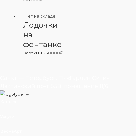
Нет на складе
Лодочки
на
фонтанке
Картины
250000
₽
Санкт — Петербург, ТК «Гарден Сити»,
Лахтинский пр-т 85В, помещение 11/6
Каталог
Услуги
ВеснаАрт