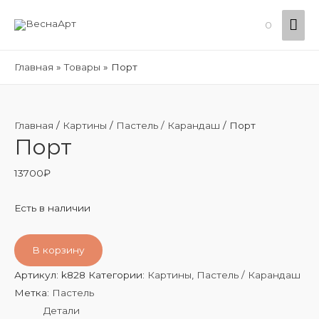
Гла
0
ме
Главная
Товары
Порт
Главная
/
Картины
/
Пастель / Карандаш
/ Порт
Порт
13700
₽
Есть в наличии
В корзину
Артикул:
k828
Категории:
Картины
,
Пастель / Карандаш
Метка:
Пастель
Детали