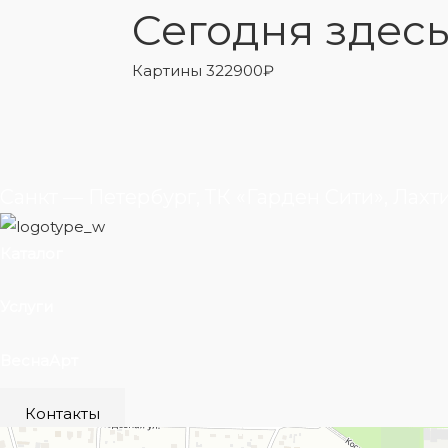
Сегодня здесь
Картины
322900
₽
Санкт — Петербург, ТК «Гарден Сити», Лахт
Каталог
Услуги
ВеснаАрт
Контакты