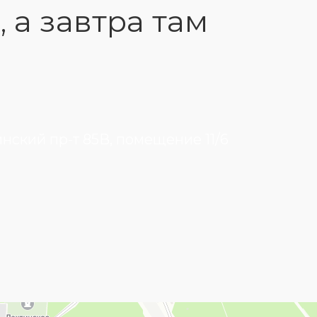
, а завтра там
инский пр-т 85В, помещение 11/6