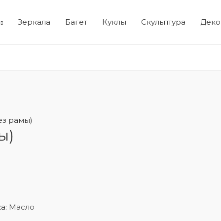
Зеркала
Багет
Куклы
Скульптура
Деко
ез рамы)
ы)
а:
Масло