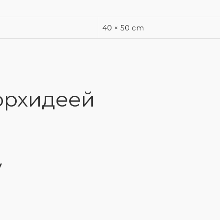
40 × 50 cm
орхидеей
у