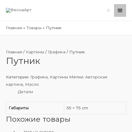
Глав
0
мен
Главная
Товары
Путник
Главная
/
Картины
/
Графика
/ Путник
Путник
Категории:
Графика
,
Картины
Метки:
Авторская
картина
,
Масло
Детали
Габариты
55 × 75 cm
Похожие товары
Нет на складе