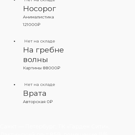
Носорог
Анималистика
121000
₽
Нет на складе
На гребне
волны
Картины
88000
₽
Нет на складе
Врата
Авторская
0
₽
Санкт — Петербург, ТК «Гарден Сити»,
Лахтинский пр-т 85В, помещение 11/6