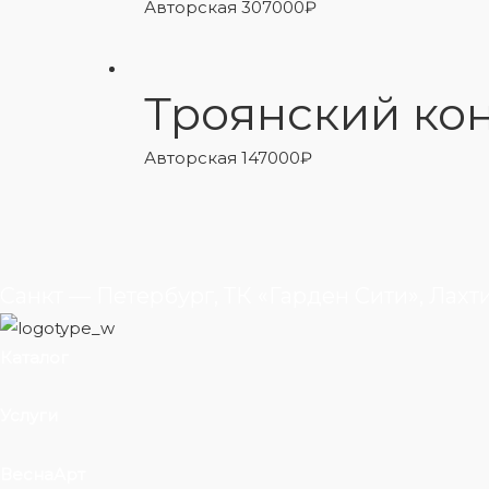
Авторская
307000
₽
Троянский ко
Авторская
147000
₽
Санкт — Петербург, ТК «Гарден Сити», Лахт
Каталог
Услуги
ВеснаАрт