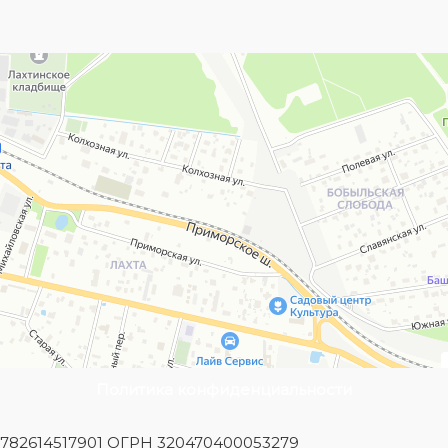
Политика конфиденциальности
Н 782614517901 ОГРН 320470400053279