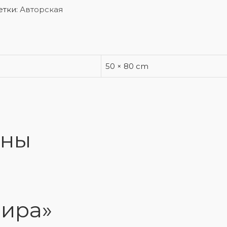
етки:
Авторская
50 × 80 cm
лны
мира»