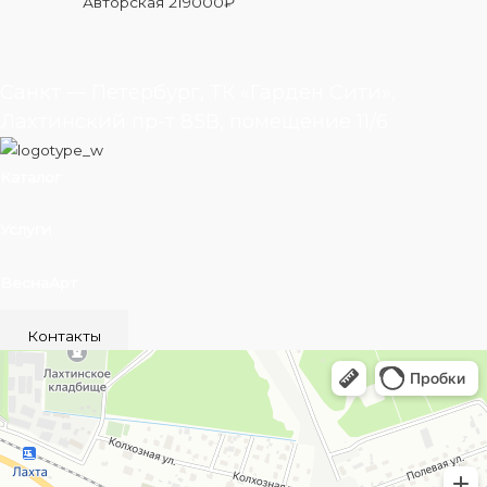
Авторская
219000
₽
Санкт — Петербург, ТК «Гарден Сити»,
Лахтинский пр-т 85В, помещение 11/6
Каталог
Услуги
ВеснаАрт
Контакты