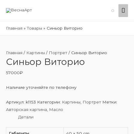
Гла
0
ме
Главная
Товары
Синьор Виторио
Главная
/
Картины
/
Портрет
/ Синьор Виторио
Синьор Виторио
57000
₽
Наличие уточняйте по телефону
Артикул:
k1153
Категории:
Картины
,
Портрет
Метки:
Авторская картина
,
Масло
Детали
Габариты
40 × 50 cm