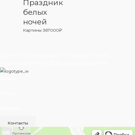
Праздник
белых
ночей
Картины
367000
₽
Санкт — Петербург, ТК «Гарден Сити»,
Лахтинский пр-т 85В, помещение 11/6
Каталог
Услуги
ВеснаАрт
Контакты