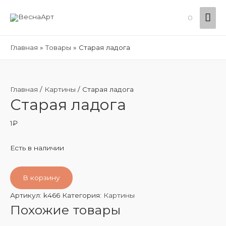
Гла
0
ме
Главная
Товары
Старая ладога
Главная
/
Картины
/ Старая ладога
Старая ладога
1
₽
Есть в наличии
В корзину
Артикул:
k466
Категория:
Картины
Похожие товары