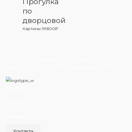
Прогулка
по
дворцовой
Картины
99800
₽
Санкт — Петербург, ТК «Гарден Сити»,
Лахтинский пр-т 85В, помещение 11/6
Каталог
Услуги
ВеснаАрт
Контакты