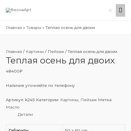
Гла
0
ме
Главная
Товары
Теплая осень для двоих
Главная
/
Картины
/
Пейзаж
/ Теплая осень для двоих
Теплая осень для двоих
48400
₽
Наличие уточняйте по телефону
Артикул:
k245
Категории:
Картины
,
Пейзаж
Метка:
Масло
Детали
Габариты
50 × 60 cm