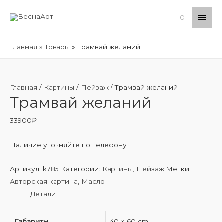
Глав
0
мен
Главная
Товары
Трамвай желаний
Главная
/
Картины
/
Пейзаж
/ Трамвай желаний
Трамвай желаний
33900
₽
Наличие уточняйте по телефону
Артикул:
k785
Категории:
Картины
,
Пейзаж
Метки:
Авторская картина
,
Масло
Детали
Габариты
40 × 60 cm