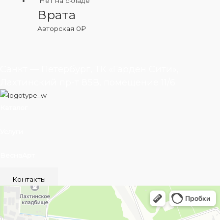
Нет на складе
Врата
Авторская
0
₽
Санкт — Петербург, ТК «Гарден Сити»,
Лахтинский пр-т 85В, помещение 11/6
Каталог
Услуги
ВеснаАрт
Контакты