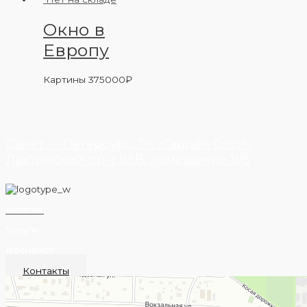
Окно в
Европу
Картины
375000
₽
Санкт — Петербург, ТК «Гарден Сити»,
Лахтинский пр-т 85В, помещение 11/6
Каталог
Услуги
ВеснаАрт
Контакты