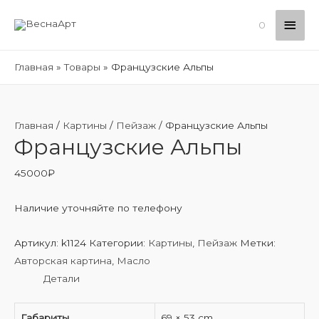
Глав
0
мен
Главная
Товары
Французские Альпы
Главная
/
Картины
/
Пейзаж
/ Французские Альпы
Французские Альпы
45000
₽
Наличие уточняйте по телефону
Артикул:
k1124
Категории:
Картины
,
Пейзаж
Метки:
Авторская картина
,
Масло
Детали
Габариты
69 × 53 cm