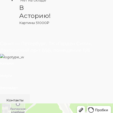
Нет на складе
В
Асторию!
Картины
51000
₽
Санкт — Петербург, ТК «Гарден Сити»,
Лахтинский пр-т 85В, помещение 11/6
Каталог
Услуги
ВеснаАрт
Контакты