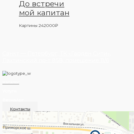
До встречи
мой капитан
Картины
242000
₽
Санкт — Петербург, ТК «Гарден Сити»,
Лахтинский пр-т 85В, помещение 11/6
Каталог
Услуги
ВеснаАрт
Контакты