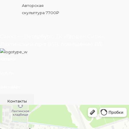
Авторская
скульптура
7700
₽
Санкт — Петербург, ТК «Гарден Сити»,
Лахтинский пр-т 85В, помещение 11/6
Каталог
Услуги
ВеснаАрт
Контакты