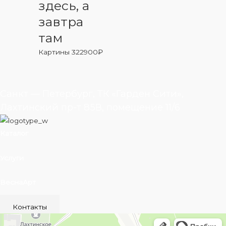
здесь, а
завтра
там
Картины
322900
₽
Санкт — Петербург, ТК «Гарден Сити»,
Лахтинский пр-т 85В, помещение 11/6
Каталог
Услуги
ВеснаАрт
Контакты