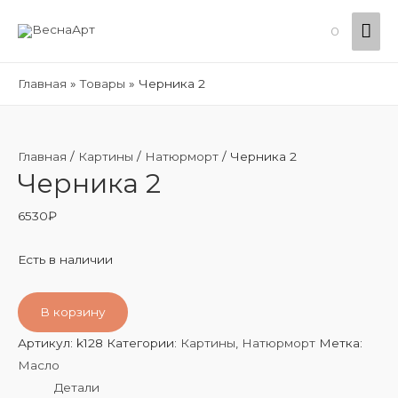
Гла
0
ме
Главная
Товары
Черника 2
Главная
/
Картины
/
Натюрморт
/ Черника 2
Черника 2
6530
₽
Есть в наличии
В корзину
Артикул:
k128
Категории:
Картины
,
Натюрморт
Метка:
Масло
Детали