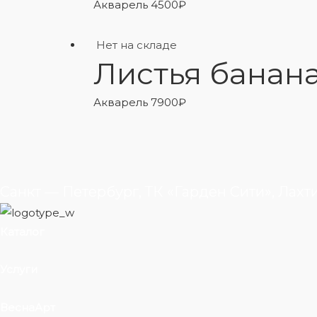
Акварель
4500
₽
Нет на складе
Листья банан
Акварель
7900
₽
Санкт — Петербург, ТК «Гарден Сити», Лахт
Каталог
Услуги
ВеснаАрт