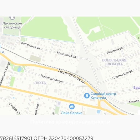
Политика конфиденциальности
Н 782614517901 ОГРН 320470400053279