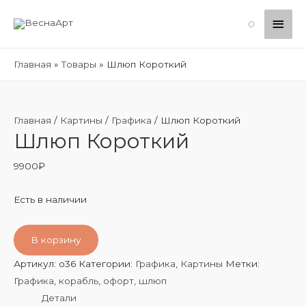
Глав
0
мен
Главная
Товары
Шлюп Короткий
Главная
/
Картины
/
Графика
/ Шлюп Короткий
Шлюп Короткий
9900
₽
Есть в наличии
В корзину
Артикул:
o36
Категории:
Графика
,
Картины
Метки:
Графика
,
корабль
,
офорт
,
шлюп
Детали