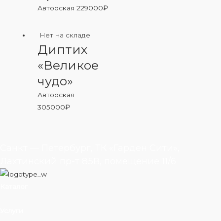
Авторская
229000
₽
Нет на складе
Диптих
«Великое
чудо»
Авторская
305000
₽
Санкт — Петербург, ТК «Гарден Сити»,
Лахтинский пр-т 85В, помещение 11/6
Каталог
Услуги