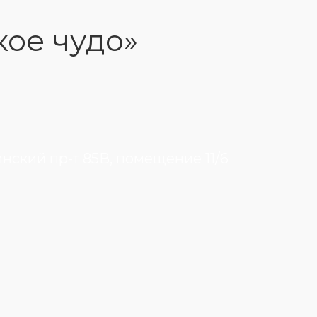
кое чудо»
инский пр-т 85В, помещение 11/6