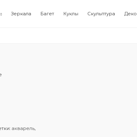
Зеркала
Багет
Куклы
Скульптура
Деко
е
тки:
акварель
,