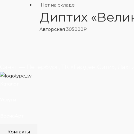
Нет на складе
Диптих «Вели
Авторская
305000
₽
Санкт — Петербург, ТК «Гарден Сити», Лахт
Каталог
Услуги
ВеснаАрт
Контакты