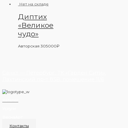
Нет на складе
Диптих
«Великое
чудо»
Авторская
305000
₽
Санкт — Петербург, ТК «Гарден Сити»,
Лахтинский пр-т 85В, помещение 11/6
Каталог
Услуги
ВеснаАрт
Контакты